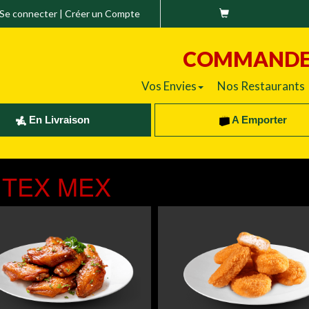
Se connecter
|
Créer un Compte
COMMAND
Vos Envies
Nos Restaurants
En Livraison
A Emporter
TEX MEX