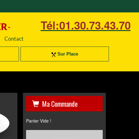
Tél:01.30.73.43.70
ER
Contact
Sur Place
Ma Commande
Panier Vide !